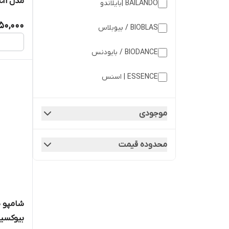
مدل Rich
BAILANDO |بایلاندو
50,000
BIOBLAS / بیوبلاس
BIODANCE / بایودنس
ESSENCE | اسنس
EYEREVE / آی ریو
موجودی
EYEREVE /آی ریو
محدوده قیمت
garnier / گارنیر
GLISS گلیس
lightness | لایتنس
شامپو ض
بیوکسین
LOREAL