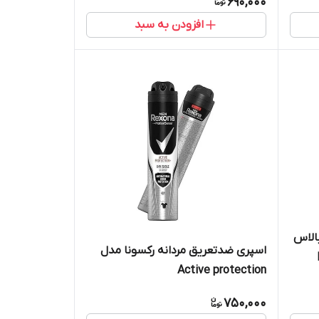
690,000
افزودن به سبد
الاس
اسپری ضدتعریق مردانه رکسونا مدل
Active protection
750,000