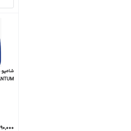
وودلایک / WOODLIKE
شامپو 
ANTUM
90,000