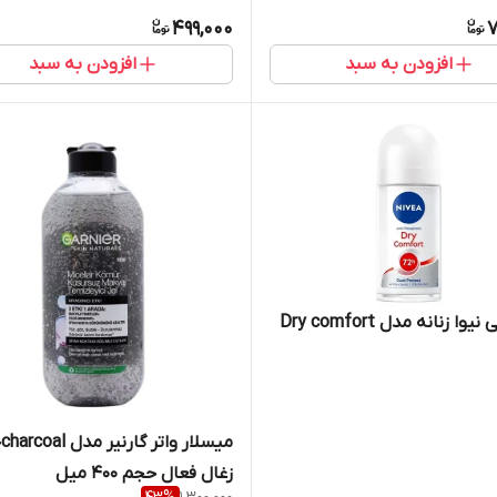
499,000
7
افزودن به سبد
افزودن به سبد
وا زنانه مدل Dry comfort
می
زغال فعال حجم 400 میل