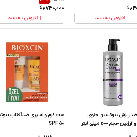
43
%
1,300,000
730,000
4
افزودن به سبد
افزودن به سبد
ضدریزش بیوکسین حاوی
ست کرم و اسپری ضدآفتاب بیوک
ژنین حجم 500 میلی لیتر
SPF 50