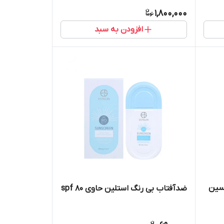
1,800,000
افزودن به سبد
سین
ضدآفتاب بی رنگ استلین حاوی spf 80