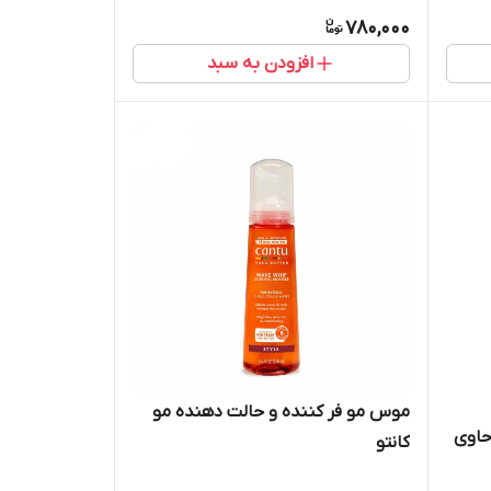
780,000
افزودن به سبد
موس مو فر کننده و حالت دهنده مو
سلار واتر گارنیر مدل charcoalحاوی
کانتو