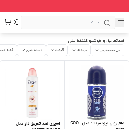
ضدتعریق و خوشبو کننده بدن
جدیدترین
برندها
قیمت
دسته‌بندی
فقط محص
مام رولی نیوا مردانه مدل COOL
اسپری ضد تعریق داو مدل