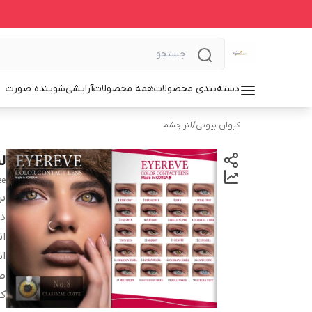
دسته‌بندی محصولات
همه محصولات
آرایشی
شوینده صورت
کیوان بیوتی
/
لنز چشم
لن
ee
بر
دس
انح
ان
صا
کش