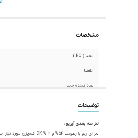
قطر
ن
وی
مشخصات
انحنا ( BC )
انقضا
صادرکننده مجوز
کشور سازنده
توضیحات
قطر ( DIA )
لنز سه بعدی آیریو :
ویژگی
لنز ای ریو با رطوبت 54% و 21 % DK اکسیژن مورد نیاز چشم را به ان میرساند و هیچگونه اسیبی به چشمنمیرساد .