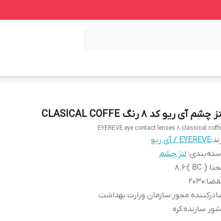
ز چشم آی ریو کد 8 رنگ CLASICAL COFFE
EYEREVE eye contact lenses 8 classical coff
ند:
EYEREVE / آی ریو
ته‌بندی
:
لنز چشم
نا ( BC )
:
8.6
قضا
:
2030
درکننده مجوز
:
سازمان وزارت بهداشت
ور سازنده
:
کره