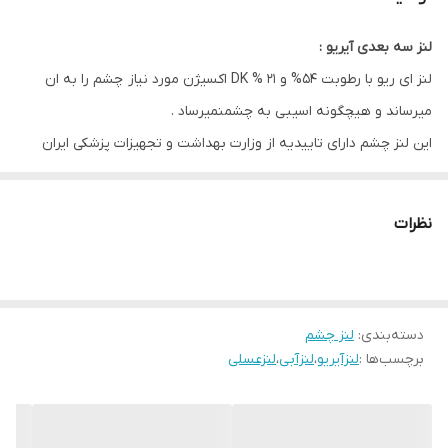
قطر ( DIA )
14.2
لنز سه بعدی آیریو :
ویژگی
حفظ رطوبت چشم . قابلیت تنفس چشمی و
لنز ای ریو با رطوبت 54% و 21 % DK اکسیژن مورد نیاز چشم را به ان
عدم تجمع رسوبات
میرساند و هیچگونه اسیبی به چشمنمیرساد .
این لنز چشم دارای تاییدیه از وزارت بهداشت و تجهیزات پزشکی ایران
است .
رنگ طبیعی چشم بر روی رنگ لنز تاثیری ندارد و رنگ نهایی روی چشم
نظرات
همان رنگی است که زمان انتخاب لنز انتخاب کرده اید .این ویژگی آی ریو
را از دیگر برند ها متمایز میکند .
دسته‌بندی
:
لنز چشم
برچسب‌ها :
لنزآیریو
،
لنزآبی
،
لنزعسلی