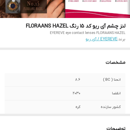
لنز چشم آی ریو کد 15 رنگ FLORAANS HAZEL
EYEREVE eye contact lenses FLORAANS HAZEL
برند:
EYEREVE / آی ریو
مشخصات
انحنا ( BC )
8.6
انقضا
2030
کشور سازنده
کره
صادرکننده مجوز
سازمان وزارت بهداشت
توضیحات