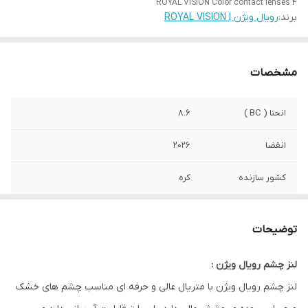
ROYAL VISION Color contact lenses 4
برند:
رویال ویژن | ROYAL VISION
مشخصات
انحنا ( BC )
8.6
انقضا
2026
کشور سازنده
کره
صادرکننده مجوز
سازمان وزارت بهداشت
توضیحات
قطر ( DIA )
14
لنز چشم رویال ویژن :
ویژگی
مناسب استفاده روزانه . مناسب چشم های
لنز چشم رویال ویژن با متریال عالی و حرفه ای مناسب چشم های خشک
خشک و حساس . ابرسان . متریال خوب و
پوشش عالی