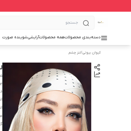
دسته‌بندی محصولات
همه محصولات
آرایشی
شوینده صورت
کیوان بیوتی
/
لنز چشم
ل
15
بر
دس
انح
ان
صا
کش