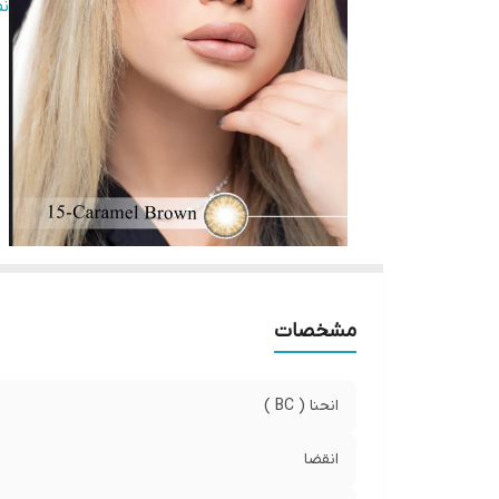
ر
ن
وی
قطر
مشخصات
انحنا ( BC )
انقضا