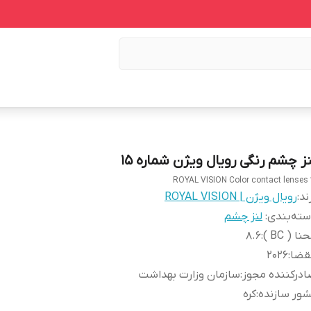
نز چشم رنگی رویال ویژن شماره 15
ROYAL VISION Color contact lenses 
ند:
رویال ویژن | ROYAL VISION
ته‌بندی
:
لنز چشم
نا ( BC )
:
8.6
قضا
:
2026
درکننده مجوز
:
سازمان وزارت بهداشت
ور سازنده
:
کره