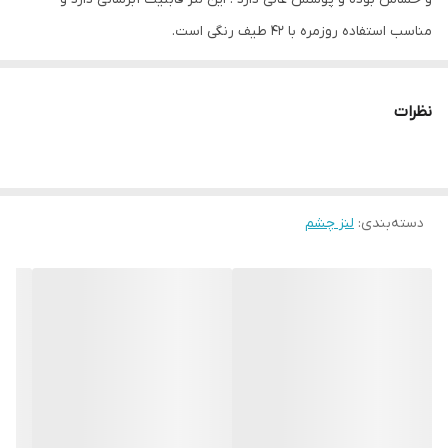
خشک و حساس . ابرسان . متریال خوب و
مناسب استفاده روزمره با 42 طیف رنگی است.
پوشش عالی
نظرات
دسته‌بندی
:
لنز چشم