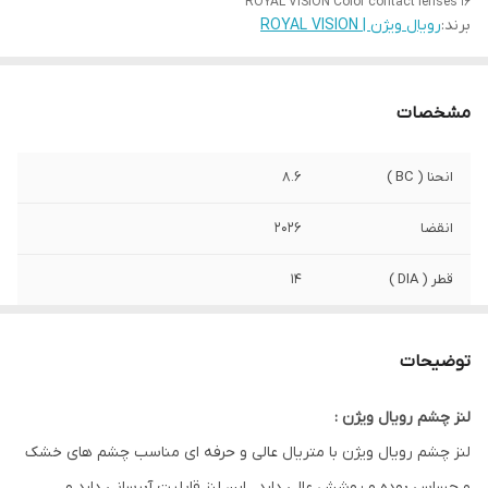
ROYAL VISION Color contact lenses 16
برند:
رویال ویژن | ROYAL VISION
مشخصات
انحنا ( BC )
8.6
انقضا
2026
قطر ( DIA )
14
رطوبت
42%
توضیحات
صادرکننده مجوز
سازمان وزارت بهداشت ایران
لنز چشم رویال ویژن :
کشور سازنده
کره
لنز چشم رویال ویژن با متریال عالی و حرفه ای مناسب چشم های خشک
ویژگی
مناسب استفاده روزانه . مناسب چشم های
و حساس بوده و پوشش عالی دارد . این لنز قابلیت آبرسانی دارد و