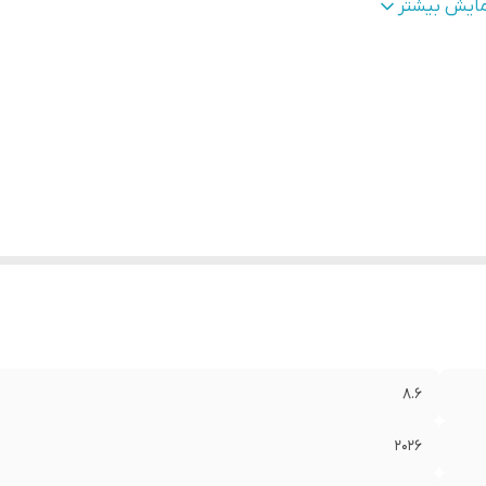
درکننده مجوز
:
سازمان وزارت بهداشت
مایش بیشتر
 ( DIA )
:
14
ژگی
:
مناسب استفاده روزانه . مناسب چشم های خشک و حساس . ابر
متریال خوب و پوشش عالی
8.6
2026