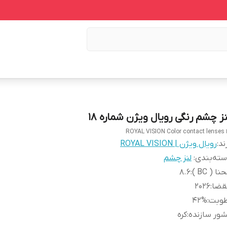
نز چشم رنگی رویال ویژن شماره 18
ROYAL VISION Color contact lenses 
ند:
رویال ویژن | ROYAL VISION
ته‌بندی
:
لنز چشم
نا ( BC )
:
8.6
قضا
:
2026
طوبت
:
42%
ور سازنده
:
کره