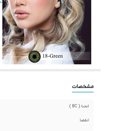
صا
ن
قطر
وی
مشخصات
انحنا ( BC )
انقضا