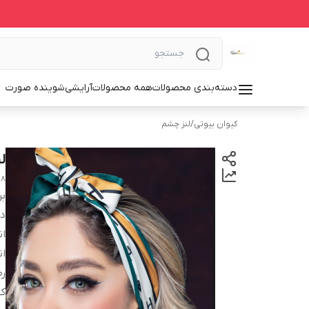
دسته‌بندی محصولات
همه محصولات
آرایشی
شوینده صورت
کیوان بیوتی
/
لنز چشم
ل
18
بر
دس
انح
ان
ر
کش