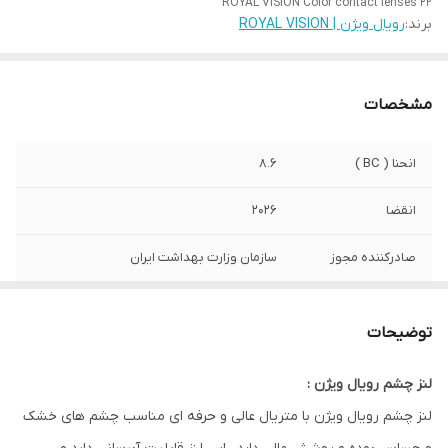
ROYAL VISION Color contact lenses 22
برند:
رویال ویژن | ROYAL VISION
مشخصات
انحنا ( BC )
8.6
انقضا
2026
صادرکننده مجوز
سازمان وزارت بهداشت ایران
کشور سازنده
کره
توضیحات
رطوبت
42 %
لنز چشم رویال ویژن :
ویژگی
مناسب استفاده روزانه . مناسب چشم های
لنز چشم رویال ویژن با متریال عالی و حرفه ای مناسب چشم های خشک
خشک و حساس . ابرسان . متریال خوب و
پوشش عالی