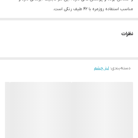
خشک و حساس . ابرسان . متریال خوب و
مناسب استفاده روزمره با 42 طیف رنگی است.
پوشش عالی
نظرات
دسته‌بندی
:
لنز چشم