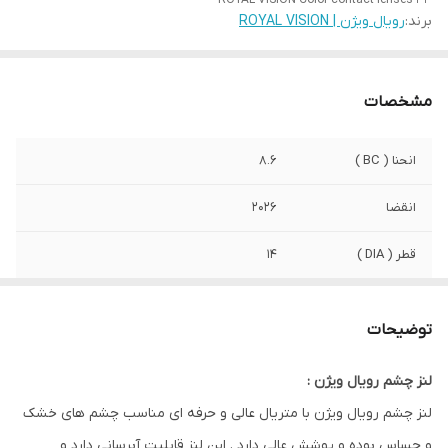
ROYAL VISION Color contact lenses 33
برند:
رویال ویژن | ROYAL VISION
مشخصات
انحنا ( BC )
8.6
انقضا
2026
قطر ( DIA )
14
رطوبت
42%
توضیحات
کشور سازنده
کره
لنز چشم رویال ویژن :
صادرکننده مجوز
سازمان وزارت بهداشت ایران
لنز چشم رویال ویژن با متریال عالی و حرفه ای مناسب چشم های خشک
ویژگی
مناسب استفاده روزانه . مناسب چشم های
و حساس بوده و پوشش عالی دارد . این لنز قابلیت آبرسانی دارد و