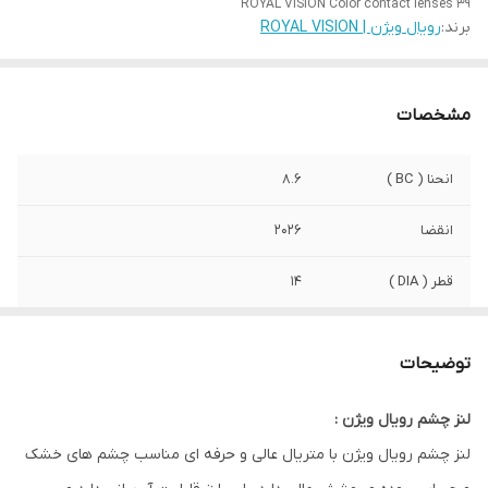
ROYAL VISION Color contact lenses 39
برند:
رویال ویژن | ROYAL VISION
مشخصات
انحنا ( BC )
8.6
انقضا
2026
قطر ( DIA )
14
رطوبت
42%
توضیحات
کشور سازنده
کره
لنز چشم رویال ویژن :
صادرکننده مجوز
سازمان وزارت بهداشت ایران
لنز چشم رویال ویژن با متریال عالی و حرفه ای مناسب چشم های خشک
ویژگی
مناسب استفاده روزانه . مناسب چشم های