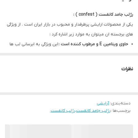
رژلب جامد کانفست ( confest ) :
یکی از محصولات ارایشی پرطرفدار و محبوب در بازار ایران است . از ویژگی
های برجسته ان میتوان به موارد زیر اشاره کرد :
حاوی ویتامین E و مرطوب کننده است :
این ویژگی به ابرسانی لب ها
کمک میکند و از خشگی و ترک خوردن آن ها جلوگیری میکند که برای
سلامت لب ها بسیار مهم است .
نظرات
پوشش مات :
بسیاری از مدل های رژلب جامد کانفست دارای پوشش
مات هستند که ظاهار شیک و مدرن به لبها میدهد .
ماندگاری بالا :
از نکات مثبتی که در مورد رژ لب کانفست ذکر شده است
دسته‌بندی
:
آرایشی
ماندگاری خوب ان است که نیاز به تمدید مداوم را کاهش میدهد .
برچسب‌ها :
رژلب جامد کانفست
،
رژلب کانفست
تنوع رنگی : برند کانفست
در رنگ های مختلفی عرضه میشود که
امکان انتخاب گسترده ای را برای سلیقه های مختلف فراهم میکند .
به طور کلی رژلب جامد کانفست به عنوان یک گزینه خوب برای کسانی