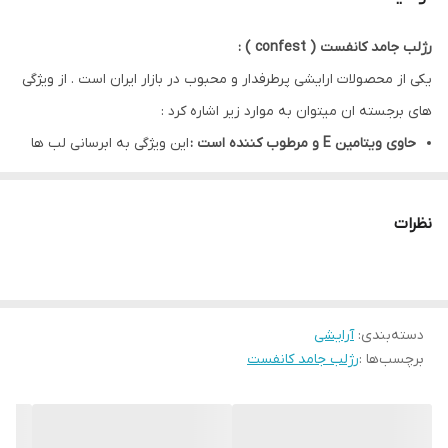
رژلب جامد کانفست ( confest ) :
یکی از محصولات ارایشی پرطرفدار و محبوب در بازار ایران است . از ویژگی
های برجسته ان میتوان به موارد زیر اشاره کرد :
حاوی ویتامین E و مرطوب کننده است :
این ویژگی به ابرسانی لب ها
کمک میکند و از خشگی و ترک خوردن آن ها جلوگیری میکند که برای
سلامت لب ها بسیار مهم است .
نظرات
پوشش مات :
بسیاری از مدل های رژلب جامد کانفست دارای پوشش
مات هستند که ظاهار شیک و مدرن به لبها میدهد .
ماندگاری بالا :
از نکات مثبتی که در مورد رژ لب کانفست ذکر شده است
دسته‌بندی
:
آرایشی
ماندگاری خوب ان است که نیاز به تمدید مداوم را کاهش میدهد .
برچسب‌ها :
رژلب جامد کانفست
تنوع رنگی : برند کانفست
در رنگ های مختلفی عرضه میشود که
امکان انتخاب گسترده ای را برای سلیقه های مختلف فراهم میکند .
به طور کلی رژلب جامد کانفست به عنوان یک گزینه خوب برای کسانی