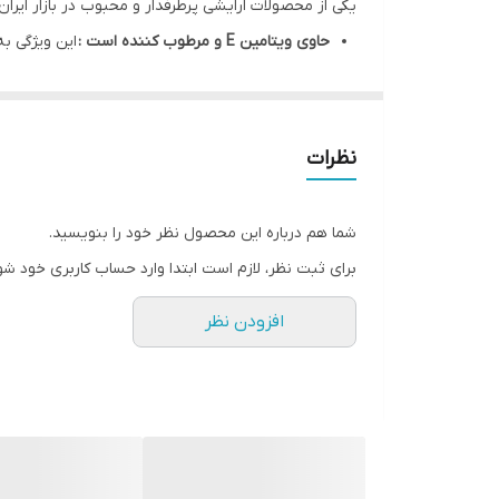
یکی از محصولات ارایشی پرطرفدار و محبوب در بازار ایران 
حاوی ویتامین E و مرطوب کننده است :
این ویژگی ب
پوشش مات :
بسیاری از مدل های رژلب جامد کانفس
ماندگاری بالا :
از نکات مثبتی که در مورد رژ لب کان
تنوع رنگی : برند کانفست
در رنگ های مختلفی عرضه 
نظرات
به طور کلی رژلب جامد کانفست به عنوان یک گزینه خوب 
شما هم درباره این محصول نظر خود را بنویسید.
برای ثبت نظر، لازم است ابتدا وارد حساب کاربری خود شو
افزودن نظر