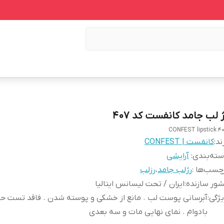
ژ لب جامد کانفست کد 407
CONFEST lipstick 4
ند:
کانفست | CONFEST
ته‌بندی
:
آرایشی
چسب‌ها :
رژلب جامد
،
رزلب
ور سازنده
:
ایران / تحت لیسانس ایتالیا
ژگی
:
آبرسانی پوست لب . مانع از خشکی و پوسته شدن . فاقد تست حیو
بادوام . نمای نهایی مات و سه بعدی