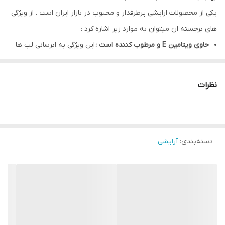
یکی از محصولات ارایشی پرطرفدار و محبوب در بازار ایران است . از ویژگی
های برجسته ان میتوان به موارد زیر اشاره کرد :
حاوی ویتامین E و مرطوب کننده است :
این ویژگی به ابرسانی لب ها
کمک میکند و از خشگی و ترک خوردن آن ها جلوگیری میکند که برای
سلامت لب ها بسیار مهم است .
نظرات
پوشش مات :
بسیاری از مدل های رژلب جامد کانفست دارای پوشش
مات هستند که ظاهار شیک و مدرن به لبها میدهد .
ماندگاری بالا :
از نکات مثبتی که در مورد رژ لب کانفست ذکر شده است
دسته‌بندی
:
آرایشی
ماندگاری خوب ان است که نیاز به تمدید مداوم را کاهش میدهد .
تنوع رنگی : برند کانفست
در رنگ های مختلفی عرضه میشود که
امکان انتخاب گسترده ای را برای سلیقه های مختلف فراهم میکند .
به طور کلی رژلب جامد کانفست به عنوان یک گزینه خوب برای کسانی
به دنبال رژلبی با کیفیت مرطوب کننده و ماندگاری بالا هستند شناخته
میشود .