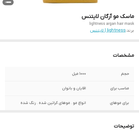
ماسک مو آرگان لایتنس
lightness argan hair mask
برند:
lightness | لایتنس
مشخصات
حجم
1000 میل
مناسب برای
اقایان و بانوان
برای موهای
انواع مو . موهای کراتین شده . رنگ شده
کشور سازنده
اسلواکی
توضیحات
ویژگی
حاوی آرگان . ضد ریزش . ترمیم کننده و تقویت
کننده