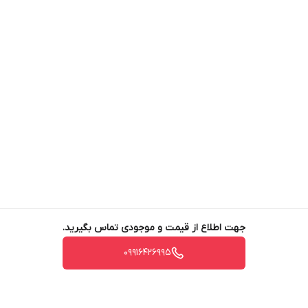
جهت اطلاع از قیمت و موجودی تماس بگیرید.
09916426995