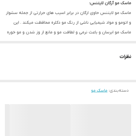
ماسک مو آرگان لایتنس:
ماسک مو لایتنس حاوی ارگان در برابر اسیب های حرارتی از جمله سشوار
و اتومو و مواد شیمیایی ناشی از رنگ مو دکلره محافظت میکند . این
ماسک مو ابرسان و باعث نرمی و لطافت مو و مانع از وز شدن و مو خوره
میشود .با استفاده از این محصول از گره خوردن موهایتان جلوگیری کنید
و به راحتی موهایتان را شانه کنید .
نظرات
ویژگی :
رطوبت رسان
مانع از گره خوردن و موخوره
دسته‌بندی
:
فاقد سولفات
ماسک مو
فاقد سدیم
محافظ مو دربرابر حرارت