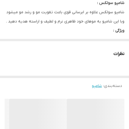
شامپو سولکس :
شامپو سولکس علاوه بر ابرسانی قوی باعث تقویت مو و رشد مو میشود
وبا این شامپو به موهای خود ظاهری نرم و لطیف و اراسته هدیه دهید .
ویژگی :
بدون سولفات
انتی اکسیدان
نظرات
حاوی گیاه دم اسب یا horse _tail plant
حاوی سیلیس
مناسب انواع مو
دسته‌بندی
ایجاد نرمی
:
شامپو
تقویت کننده و مغذی مو
عدم ایجاد خشکی در موها
ایجاد ظاهری متراکم و پر در موها
ایجاد ظاهری اراسته در موها