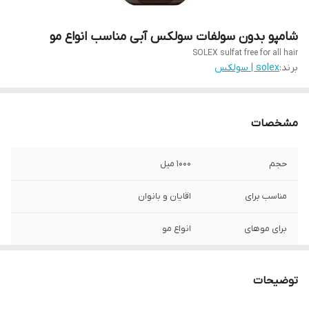
شامپو بدون سولفات سولکس آبی مناسب انواع مو
SOLEX sulfat free for all hair
برند:
solex | سولکس
مشخصات
حجم
1000 میل
مناسب برای
اقایان و بانوان
برای موهای
انواع مو
ویژگی
تقویت کننده و ضدریزش مو . حاوی گیاه دم
اسبی . مغذی . ایجاد تراکم در موها .
توضیحات