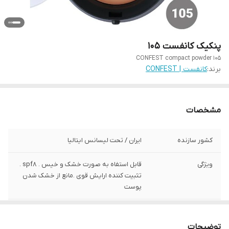
پنکیک کانفست 105
CONFEST compact powder 105
برند:
کانفست | CONFEST
مشخصات
کشور سازنده
ایران / تحت لیسانس ایتالیا
ویژگی
قابل استفاه به صورت خشک و خیس . spf8 .
تثبیت کننده ارایش قوی .مانع از خشک شدن
پوست
مناسب برای
انواع پوست
توضیحات