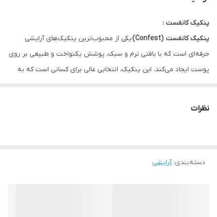
پنکیک کانفست :
پنکیک کانفست (Confest)
یکی از محبوب‌ترین پنکیک‌های آرایشی
حرفه‌ای است که با بافتی نرم و سبک، پوشش یکنواخت و طبیعی بر روی
پوست ایجاد می‌کند. این پنکیک، انتخابی عالی برای کسانی است که به
دنبال پوستی مات، صاف و بدون برق هستند.
فرمول منحصر به فرد پنکیک کانفست با ترکیبات ضدتعریق و ضدچربی
نظرات
طراحی شده تا برای استفاده‌ی روزانه و طولانی‌مدت مناسب باشد. علاوه بر
جلوه‌ی مات و ابریشمی، این محصول به حفظ رطوبت پوست کمک کرده و
مانع از خشکی یا ماسیدن آرایش در طول روز می‌شود.
دسته‌بندی
:
آرایشی
مزایای پنکیک کانفست:
پوشانندگی بالا بدون اثر ماسیده شدن
مناسب برای انواع پوست (خشک، چرب، مختلط)
جلوه‌ی طبیعی و مات برای آرایش روزمره و مجالس