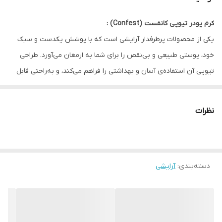
کرم پودر تیوپی کانفست (Confest) :
یکی از محصولات پرطرفدار آرایشی است که با پوشش یکدست و سبک
خود، پوستی طبیعی و بی‌نقص را برای شما به ارمغان می‌آورد. طراحی
تیوپی آن استفاده‌ی آسان و بهداشتی را فراهم می‌کند، و به‌راحتی قابل
حمل در کیف آرایش است.
این کرم پودر با فرمول پیشرفته‌ی خود حاوی ترکیبات آبرسان و ضد
نظرات
تعریق است که به حفظ رطوبت و تازگی چهره در طول روز کمک می‌کند.
پوشش متعادل آن باعث کاهش ظاهر منافذ و لکه‌ها بدون ایجاد حس
سنگینی می‌شود.
دسته‌بندی
:
آرایشی
ویژگی‌ها و مزایای کرم پودر تیوپی کانفست:
پوشش صاف، سبک و طبیعی با جلوه‌ی مات و زیبا
قابل استفاده برای انواع پوست (خشک، چرب و مختلط)
دارای ماندگاری بالا و مقاوم در برابر تعریق