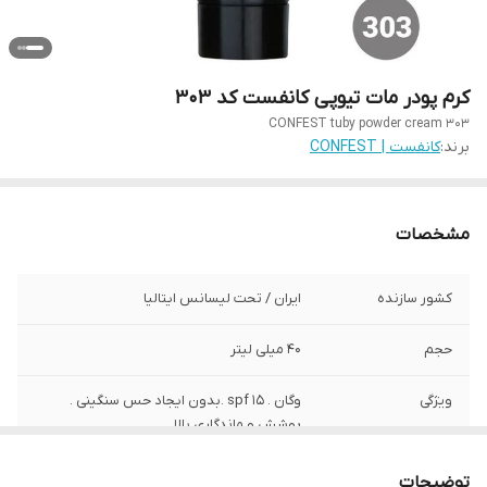
کرم پودر مات تیوپی کانفست کد 303
CONFEST tuby powder cream 303
برند:
کانفست | CONFEST
مشخصات
کشور سازنده
ایران / تحت لیسانس ایتالیا
حجم
40 میلی لیتر
ویژگی
وگان . spf 15 .بدون ایجاد حس سنگینی .
پوشش و ماندگاری بالا
توضیحات