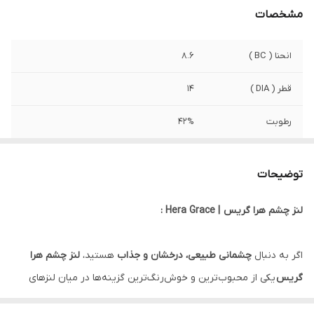
مشخصات
انحنا ( BC )
8.6
قطر ( DIA )
14
رطوبت
42%
کشور سازنده
کره جنوبی
توضیحات
صادرکننده مجوز
وزارت بهداشت ایران
لنز چشم هرا گریس | Hera Grace :
ویژگی
بدون ایجاد تاری و کدری . کاملا فیکس و
منطبق با قرینه . مانع از ایجاد خشکی چشم .
زمان استفاده شش ماه تا یکسال
اگر به دنبال
چشمانی طبیعی، درخشان و جذاب
هستید،
لنز چشم هرا
گریس
یکی از محبوب‌ترین و خوش‌رنگ‌ترین گزینه‌ها در میان لنزهای
رنگی است. این لنز با رنگ ملایم و طراحی ویژه خود، جلوه‌ای خاص و