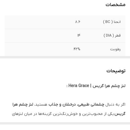
مشخصات
انحنا ( BC )
8.6
قطر ( DIA )
14
رطوبت
42%
کشور سازنده
کره جنوبی
توضیحات
صادرکننده مجوز
وزارت بهداشت ایران
لنز چشم هرا گریس | Hera Grace :
ویژگی
بدون ایجاد تاری و کدری . کاملا فیکس و
منطبق با قرینه . مانع از ایجاد خشکی چشم .
زمان استفاده شش ماه تا یکسال
اگر به دنبال
چشمانی طبیعی، درخشان و جذاب
هستید،
لنز چشم هرا
گریس
یکی از محبوب‌ترین و خوش‌رنگ‌ترین گزینه‌ها در میان لنزهای
رنگی است. این لنز با رنگ ملایم و طراحی ویژه خود، جلوه‌ای خاص و