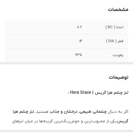
مشخصات
انحنا ( BC )
8.6
قطر ( DIA )
14
رطوبت
42%
کشور سازنده
کره جنوبی
توضیحات
ویژگی
بدون ایجاد تاری و کدری . کاملا فیکس و
منطبق با قرینه . مانع از ایجاد خشکی چشم .
لنز چشم هرا گریس | Hera Grace :
زمان استفاده شش ماه تا یکسال
صادرکننده مجوز
وزارت بهداشت ایران
اگر به دنبال
چشمانی طبیعی، درخشان و جذاب
هستید،
لنز چشم هرا
گریس
یکی از محبوب‌ترین و خوش‌رنگ‌ترین گزینه‌ها در میان لنزهای
رنگی است. این لنز با رنگ ملایم و طراحی ویژه خود، جلوه‌ای خاص و