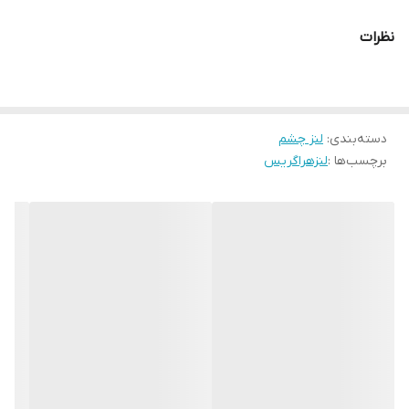
درعین‌حال طبیعی به چشمان شما می‌بخشد.
نظرات
لنز هرا Grace ساخت کشور کره جنوبی بوده و با استفاده از فناوری
پیشرفته و مواد باکیفیت طراحی شده است تا
نرمی، رطوبت و راحتی
چشم شما
را در طول روز حفظ کند.
دسته‌بندی
:
⭐ ویژگی‌ها و مزایا:
لنز چشم
برچسب‌ها :
لنزهراگریس
رنگ بسیار طبیعی و هماهنگ با رنگ چشم
جنس نرم و اکسیژن‌پذیر برای استفاده طولانی‌مدت
قطر استاندارد برای اغلب چشم‌ها (۱۴.۲ میلی‌متر)
فیت مناسب بدون ایجاد خشکی یا حساسیت
مناسب برای استفاده روزانه یا مناسبت‌های خاص
💧 نکات نگهداری:
برای حفظ سلامت چشم‌ها، لنز را هر روز با محلول شست‌وشوی
مخصوص تمیز کرده و در جالنزی استریل نگهداری کنید. از تماس لنز با
آب یا مواد شوینده غیرمجاز خودداری شود.