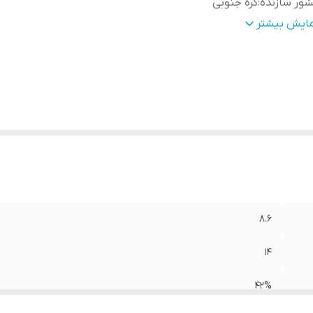
ور سازنده
:
کره جنوبی
درکننده مجوز
:
وزارت بهداشت ایران
مایش بیشتر
ژگی
:
بدون ایجاد تاری و کدری . کاملا فیکس و منطبق با قرینه . مانع از
خشکی چشم . زمان استفاده شش ماه تا یکسال
8.6
14
42%