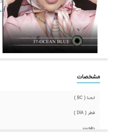
کش
صا
ن
وی
مشخصات
انحنا ( BC )
قطر ( DIA )
رطوبت