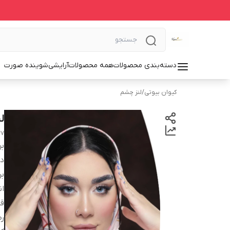
دسته‌بندی محصولات
همه محصولات
آرایشی
شوینده صورت
کیوان بیوتی
/
لنز چشم
ل
37
بر
دس
بر
انح
قطر
ر