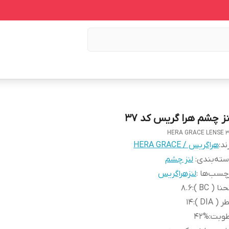
نز چشم هرا گریس کد 37
HERA GRACE LENSE 
ند:
هراگریس / HERA GRACE
ته‌بندی
:
لنز چشم
چسب‌ها :
لنزهراگریس
نا ( BC )
:
8.6
 ( DIA )
:
14
طوبت
:
42%