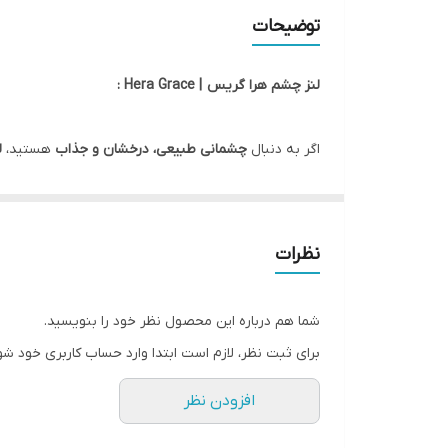
کشور سازنده
توضیحات
صادرکننده مجوز
لنز چشم هرا گریس | Hera Grace :
ویژگی
اگر به دنبال
چشمانی طبیعی، درخشان و جذاب
هستید،
ل
جلوه‌ای خاص و درعین‌حال طبیعی به چشمان شما می‌بخ
لنز هرا Grace ساخت کشور کره جنوبی بوده و با استفاده از فناوری پیشرفته و مواد باکیفیت طراحی شده است تا
⭐ ویژگی‌ها و مزایا:
نظرات
رنگ بسیار طبیعی و هماهنگ با رنگ چشم
جنس نرم و اکسیژن‌پذیر برای استفاده طولانی‌مدت
شما هم درباره این محصول نظر خود را بنویسید.
قطر استاندارد برای اغلب چشم‌ها (۱۴.۲ میلی‌متر)
برای ثبت نظر، لازم است ابتدا وارد حساب کاربری خود شو
فیت مناسب بدون ایجاد خشکی یا حساسیت
افزودن نظر
مناسب برای استفاده روزانه یا مناسبت‌های خاص
💧 نکات نگهداری: