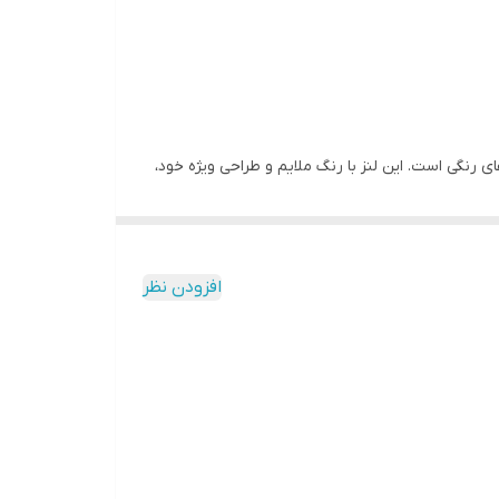
ایجاد خشکی چشم . زمان استفاده شش ماه تا یکسال
ی رنگی است. این لنز با رنگ ملایم و طراحی ویژه خود،
 چشم شما
را در طول روز حفظ کند.
افزودن نظر