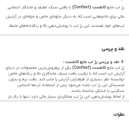
رژ لب مایع
کانفست (Confest)
با بافتی سبک، لطیف و ماندگار، انتخابی
عالی برای خانم‌هایی است که به دنبال جلوه‌ای خاص و حرفه‌ای در آرایش
لب‌های خود هستند. این رژ لب با پوشش‌دهی بالا و رنگدانه‌های غلیظ،
تنها با یک‌بار استفاده ظاهری یکدست و جذاب ایجاد می‌کند. فرمولاسیون
نرم و بدون خشکی آن باعث می‌شود لب‌ها مرطوب و خوش‌حالت بمانند
نقد و بررسی
در حالی که ماندگاری طولانی آن نیاز به تمدید مکرر را از بین می‌برد.
💄 نقد و بررسی رژ لب مایع کانفست :
📌
ویژگی‌ها:
رژ لب مایع
کانفست (Confest)
یکی از پرفروش‌ترین محصولات در دنیای
ماندگاری بالا و بدون ترک‌خوردگی
آرایش لب است که با ترکیب بافت سبک، ماندگاری بالا و رنگ‌های خاص
توانسته نظر بسیاری از طرفداران آرایش را جلب کند. بافت نرم و بدون
رنگ‌های متنوع با جلوه مات و جذاب
چسبندگی این رژ لب باعث می‌شود پس از استفاده، لب‌ها احساس
فرمولاسیون سبک با حس لطافت روی لب
سنگینی یا خشکی نداشته باشند.
از لحاظ پوشش‌دهی، این رژ لب عملکردی بسیار عالی دارد؛ تنها با یک بار
مناسب برای استفاده روزانه و حرفه‌ای
کشیدن، رنگی یکدست و پررنگ روی لب ایجاد می‌کند. جلوه‌ی مات و
مخملی آن باعث شده برای استفاده‌ی روزانه و حتی مهمانی‌های رسمی
✨ اگر به دنبال رژ لب مایع باکیفیت و قیمت مناسب هستید، رژ لب مایع
گزینه‌ای ایده‌آل باشد.
نظرات
کانفست
یکی از بهترین انتخاب‌ها برای برجسته‌تر کردن لب‌ها و تکمیل
فرمولاسیون رژ لب مایع کانفست به‌گونه‌ای طراحی شده که بدون
ترک‌خوردگی یا پوسته‌پوسته شدن، تا ساعت‌ها روی لب باقی می‌ماند.
آرایش چهره شماست.