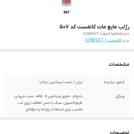
رژلب مایع مات کانفست کد 507
CONFEST Liquid lipstick 507
برند:
کانفست | CONFEST
مشخصات
کشور سازنده
ایران / تحت لیسانس ایتالیا
ویژگی
بادوام . حاوی ویتامین e . فاقد تست حیوانی
.فرمولاسیون سبک با حس لطافت روی لب .
مناسب برای استفاده روزانه و حرفه‌ای
توضیحات