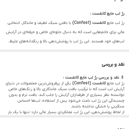
رژ لب مایع کانفست :
رژ لب مایع
کانفست (Confest)
با بافتی سبک، لطیف و ماندگار، انتخابی
عالی برای خانم‌هایی است که به دنبال جلوه‌ای خاص و حرفه‌ای در آرایش
لب‌های خود هستند. این رژ لب با پوشش‌دهی بالا و رنگدانه‌های غلیظ،
تنها با یک‌بار استفاده ظاهری یکدست و جذاب ایجاد می‌کند. فرمولاسیون
نرم و بدون خشکی آن باعث می‌شود لب‌ها مرطوب و خوش‌حالت بمانند
نقد و بررسی
در حالی که ماندگاری طولانی آن نیاز به تمدید مکرر را از بین می‌برد.
💄 نقد و بررسی رژ لب مایع کانفست :
📌
ویژگی‌ها:
رژ لب مایع
کانفست (Confest)
یکی از پرفروش‌ترین محصولات در دنیای
ماندگاری بالا و بدون ترک‌خوردگی
آرایش لب است که با ترکیب بافت سبک، ماندگاری بالا و رنگ‌های خاص
توانسته نظر بسیاری از طرفداران آرایش را جلب کند. بافت نرم و بدون
رنگ‌های متنوع با جلوه مات و جذاب
چسبندگی این رژ لب باعث می‌شود پس از استفاده، لب‌ها احساس
فرمولاسیون سبک با حس لطافت روی لب
سنگینی یا خشکی نداشته باشند.
از لحاظ پوشش‌دهی، این رژ لب عملکردی بسیار عالی دارد؛ تنها با یک بار
مناسب برای استفاده روزانه و حرفه‌ای
کشیدن، رنگی یکدست و پررنگ روی لب ایجاد می‌کند. جلوه‌ی مات و
مخملی آن باعث شده برای استفاده‌ی روزانه و حتی مهمانی‌های رسمی
✨ اگر به دنبال رژ لب مایع باکیفیت و قیمت مناسب هستید، رژ لب مایع