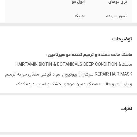
برای موهای
انواع مو
کشور سازنده
امریکا
ویژگی
فاقد سولفات و پارابن . تقویت ساقه مو .
پرپشت کننده و حجیم کننده . ابرسان و
توضیحات
درخشان کننده مو . کاهش مو خوره و صاف
کردن موها
ماسک حالت دهنده و ترمیم کننده مو هیرتامین :
ماسک HAIRTAMIN BIOTIN & BOTANICALS DEEP CONDITION &
REPAIR HAIR MASK سرشار از بیوتین و مواد گیاهی مغذی مو به ترمیم
و بازسازی و حالت دهندگی عمیق موهای خشک و اسیب دیده کمک
میکند . ماسک مو وگان هیرتامین فاقد سولفات و پارابن مناسب انواع مو
به حفظ رطوبت مو کمک میکند و موهای شمارو درخشان میکند .
نظرات
ویژگی :
فاقد سولفات و پارابن
.تقویت ساقه مو