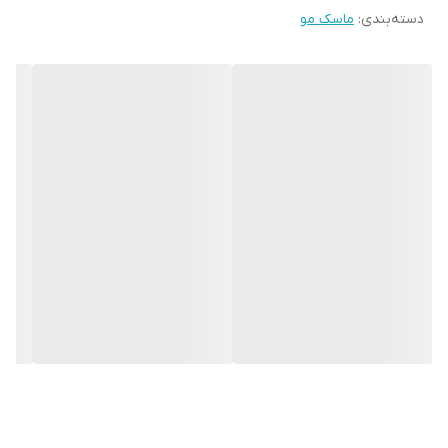
دسته‌بندی
:
ماسک مو
پرپشت کننده و حجیم کننده
ابرسان و درخشان کننده مو
کاهش مو خوره و صاف کردن موها
نحوه مصرف :
بعد از شامپو مقدار لازم از ماسک هیرتامین را به موهایتان بزنید و بعد از
10 تا 15 دقیقه موهارو بشویید .
عناصر :
بیوتین . زردچوبه . شی باتر . رزماری . روغن تی تری . لوندر . الوورا . خیار
. ویتامین e . روغن نارگیل
Camellia Leaf .Chamomile Flower. Calendula Flower . Safflower
Seed Oil . Peppermint Oil