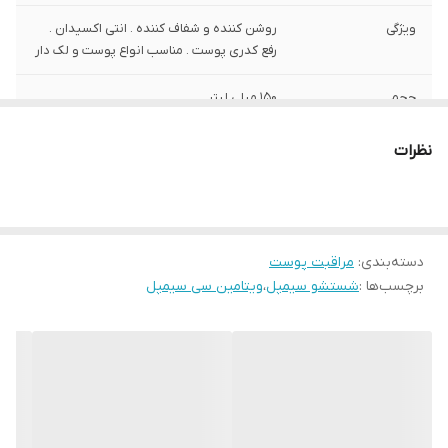
ویژگی
روشن کننده و شفاف کننده . انتی اکسیدان .
رفع کدری پوست . مناسب انواع پوست و لک دار
حجم
150 میلی لیتر
مناسب برای
اقایان و بانوان / انواع پوست به خصوص کدر
نظرات
و دهیتراته
دسته‌بندی
:
مراقبت پوست
برچسب‌ها :
شستشو سیمپل
،
ویتامین سی سیمپل