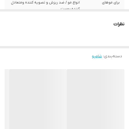
برای موهای
انواع مو / ضد ریزش و تصویه کننده ومتعادل
کننده پوست
مناسب برای
اقایان و بانوان
نظرات
ویژگی
حاوی عصاره دم اسب و درخت چای . بدون
سولفات . بدون پارابن . تقویت کننده و مغذی
و حجم دهنده . حاوی ویتامین های b5 , b3
دسته‌بندی
:
شامپو