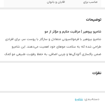
مناسب برای
اقایان و بانوان
کشور سازنده
ترکیه
توضیحات
ویژگی
حفظ رطوبت .رفع وزی . ترمیم کننده و احیا
کننده . کاهش ریزش موها . حاوی روغن ارگان
شامپو بیوهیر | مراقبت ملایم و مؤثر از مو
و جنسینگ و سیر سیاه .
شامپو بیوهیر با فرمولاسیونی متعادل و سازگار با پوست سر، برای افرادی
طراحی شده که به سلامت موهای خود اهمیت می‌دهند. این شامپو
ضمن پاکسازی آلودگی‌ها و چربی اضافی، به حفظ رطوبت طبیعی مو کمک
کرده و از خشکی و زبری پس از شست‌وشو جلوگیری می‌کند.
نظرات
ترکیبات مراقبتی به‌کاررفته در شامپو بیوهیر باعث می‌شود موها پس از
استفاده نرم‌تر، خوش‌حالت‌تر و درخشان‌تر به نظر برسند. استفاده منظم
از این شامپو به تقویت تارهای مو کمک کرده و ظاهر موهای آسیب‌دیده
دسته‌بندی
:
شامپو
یا ضعیف را بهبود می‌بخشد.