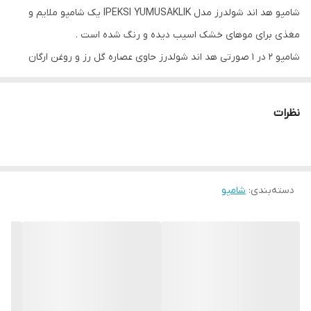
شامپو هد اند شولدرز مدل IPEKSI YUMUSAKLIK یک شامپو ملایم و
مغذی برای موهای خشک اسیب دیده و رنگ شده است .
شامپو 2 در 1 صورتی هد اند شولدرز حاوی عصاره گل رز و روغن ارگان
است و به ابرسانی و تغذیه موها و همچنین حاوی زینک است و به از
بین بردن شوره سر کمک میکند .
نظرات
این شامپو مناسب استفاده روزانه است و به موها نرمی و لطافت و
درخشندگی میبخشد .
ویژگی :
دسته‌بندی
:
شامپو
جلو گیری از ایجاد مجدد شوره تا 72 ساعت
حالت دهنده و شاداب کننده مو
پاک کننده چربی های اضافه موی سر
حفاظت مو در برابر اسیب های محیطی
نرم و ابریشمی کردن مو
مناسب استفاده روزانه