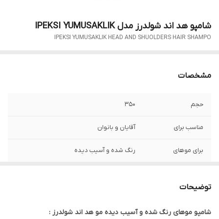
شامپو هد اند شولدرز مدل IPEKSI YUMUSAKLIK
IPEKSI YUMUSAKLIK HEAD AND SHUOLDERS HAIR SHAMPO
مشخصات
حجم
350
مناسب برای
آقایان و بانوان
برای موهای
رنگ شده و آسیب دیده
ویژگی
جلو گیری از ایجاد مجدد شوره تا 72 ساعت .
حالت دهنده و شاداب کننده مو . پاک کننده
توضیحات
چربی های اضافه موی سر . حفاظت مو در برابر
اسیب های محیطی . نرم و ابریشمی کردن مو .
شامپو موهای رنگ شده و آسیب دیده مو هد اند شولدرز :