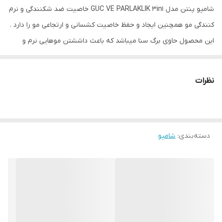
شامپو پنتن مدل GUC VE PARLAKLIK 3in1 خاصیت ضد شکنندگی و نرم
کنندگی مو همچنین ایجاد و حفظ خاصیت کشسانی و ارتجاعی مو را دارد .
این محصول حاوی برگ سنا میباشد که باعث داششتن موهایی نرم و
درخشان و قوی میشود و به موهای نازک و کم حجم جان میبخشد .
ویژگی :
نظرات
ابرسان مو
استحکام بخش مو
درخشان کننده مو
دسته‌بندی
:
شامپو
تقویت کننده موهای ضعیف
ترمیم کننده موهای ضعیف