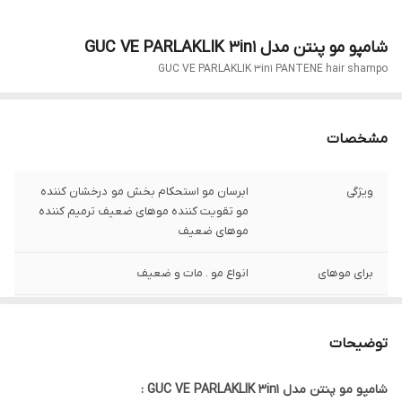
شامپو مو پنتن مدل GUC VE PARLAKLIK 3in1
GUC VE PARLAKLIK 3in1 PANTENE hair shampo
مشخصات
ویژگی
ابرسان مو استحکام بخش مو درخشان کننده
مو تقویت کننده موهای ضعیف ترمیم کننده
موهای ضعیف
برای موهای
انواع مو . مات و ضعیف
حجم
350 میل
توضیحات
مناسب برای
اقایان و بانوان
شامپو مو پنتن مدل GUC VE PARLAKLIK 3in1 :