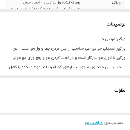
ویژگی
برطرف کننده وز مو / بدون ایجاد حس
چسبندگی و سنگینی / نرم کننده / قابلیت حالت
دهی مجدد
توضیحات
وزگیر مو تی جی :
وزگیر استیکی مو تی جی مناسب از بین بردن پف و وز مو است . این
وزگیر با انواع مو سازگار است و در لخت کردن مو و رفع وزی مو موثر
است . با این محصول میتوانید تارهای کوتاه و بلند موهای خود را کامل
جمع کنید .
ویژگی :
نظرات
برطرف کننده وز مو / بدون ایجاد حس چسبندگی و سنگینی / نرم کننده
/ قابلیت حالت دهی مجدد
دسته‌بندی
:
مراقبت مو