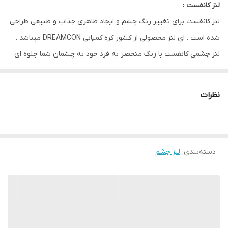
لنز کانفست :
ویژگی
راحتی / اکسیژن رسانی بالا / تنوع رنگی / بسته
لنز کانفست برای تغییر رنگ چشم و ایجاد ظاهری جذاب و طبیعی طراحی
بندی بهداشتی / دوام بالا / دارای مجوز
شده است . ای لنز محصولی از کشور کره کمپانی DREAMCON میباشد .
لنز چشمی کانفست با رنگ منحصر به فرد خود به چشمان شما جلوه ای
خاص و زیبا میبخشد و با وجود 30 نوع طیف رنگی مختلف برای هر
سلیقه ای مناسب است .
نظرات
از ویژگی های این لنز مقاومت بالا / رطوبت 40 درصدی و ابرسانی بالا و
بدون ایجاد حس خشکی و خستگی در چشم مناسب استفاده روزانه است
.
دسته‌بندی
:
لنز چشم