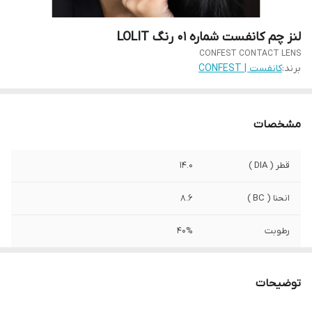
لنز چم کانفست شماره 01 رنگ LOLIT
CONFEST CONTACT LENS
برند:
کانفست | CONFEST
مشخصات
قطر ( DIA )
14.0
انحنا ( BC )
8.6
رطوبت
40%
کشور سازنده
کره جنوبی
توضیحات
صادرکننده مجوز
وزارت بهداشت ایران