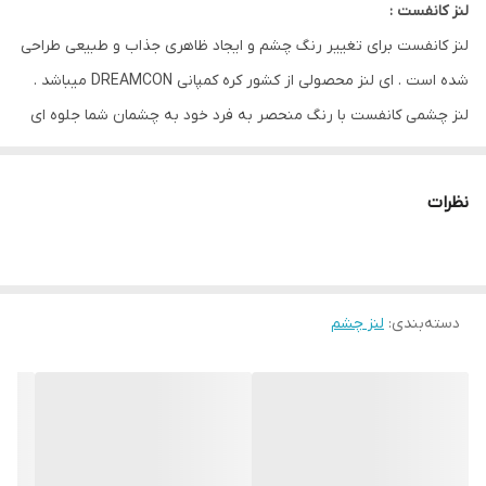
لنز کانفست :
ویژگی
راحتی / اکسیژن رسانی بالا / تنوع رنگی / بسته
لنز کانفست برای تغییر رنگ چشم و ایجاد ظاهری جذاب و طبیعی طراحی
بندی بهداشتی / دوام بالا / دارای مجوز
شده است . ای لنز محصولی از کشور کره کمپانی DREAMCON میباشد .
لنز چشمی کانفست با رنگ منحصر به فرد خود به چشمان شما جلوه ای
خاص و زیبا میبخشد و با وجود 30 نوع طیف رنگی مختلف برای هر
سلیقه ای مناسب است .
نظرات
از ویژگی های این لنز مقاومت بالا / رطوبت 40 درصدی و ابرسانی بالا و
بدون ایجاد حس خشکی و خستگی در چشم مناسب استفاده روزانه است
.
دسته‌بندی
:
لنز چشم