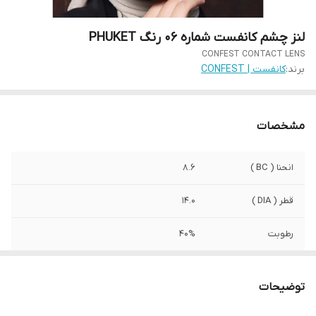
لنز چشم کانفست شماره 06 رنگ PHUKET
CONFEST CONTACT LENS
برند:
کانفست | CONFEST
مشخصات
انحنا ( BC )
8.6
قطر ( DIA )
14.0
رطوبت
40%
کشور سازنده
کره جنوبی
توضیحات
صادرکننده مجوز
وزارت بهداشت ایران