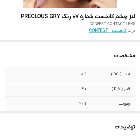
لنز چشم کانفست شماره 07 رنگ PRECLOUS GRY
CONFEST CONTACT LENS
برند:
کانفست | CONFEST
مشخصات
انحنا ( BC )
8.6
قطر ( DIA )
14.0
رطوبت
40%
کشور سازنده
کره جنوبی
توضیحات
صادرکننده مجوز
وزارت بهداشت ایران