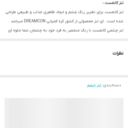
لنز کانفست :
لنز کانفست برای تغییر رنگ چشم و ایجاد ظاهری جذاب و طبیعی طراحی
شده است . ای لنز محصولی از کشور کره کمپانی DREAMCON میباشد .
لنز چشمی کانفست با رنگ منحصر به فرد خود به چشمان شما جلوه ای
خاص و زیبا میبخشد و با وجود 30 نوع طیف رنگی مختلف برای هر
سلیقه ای مناسب است .
نظرات
از ویژگی های این لنز مقاومت بالا / رطوبت 40 درصدی و ابرسانی بالا و
بدون ایجاد حس خشکی و خستگی در چشم مناسب استفاده روزانه است
.
دسته‌بندی
:
لنز چشم