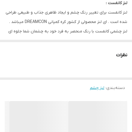
لنز کانفست :
ویژگی
راحتی / اکسیژن رسانی بالا / تنوع رنگی / بسته
لنز کانفست برای تغییر رنگ چشم و ایجاد ظاهری جذاب و طبیعی طراحی
بندی بهداشتی / دوام بالا / دارای مجوز
شده است . ای لنز محصولی از کشور کره کمپانی DREAMCON میباشد .
لنز چشمی کانفست با رنگ منحصر به فرد خود به چشمان شما جلوه ای
خاص و زیبا میبخشد و با وجود 30 نوع طیف رنگی مختلف برای هر
سلیقه ای مناسب است .
نظرات
از ویژگی های این لنز مقاومت بالا / رطوبت 40 درصدی و ابرسانی بالا و
بدون ایجاد حس خشکی و خستگی در چشم مناسب استفاده روزانه است
.
دسته‌بندی
:
لنز چشم