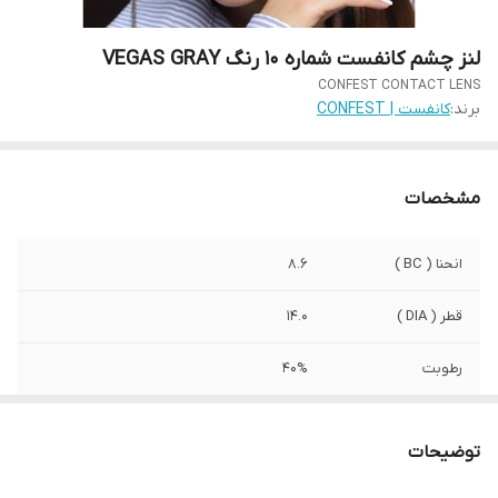
لنز چشم کانفست شماره 10 رنگ VEGAS GRAY
CONFEST CONTACT LENS
برند:
کانفست | CONFEST
مشخصات
انحنا ( BC )
8.6
قطر ( DIA )
14.0
رطوبت
40%
کشور سازنده
کره جنوبی
توضیحات
صادرکننده مجوز
وزارت بهداشت ایران