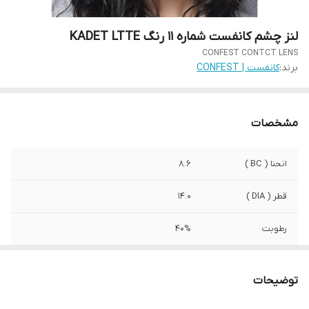
لنز چشم کانفست شماره 11 رنگ KADET LTTE
CONFEST CONTCT LENS
برند:
کانفست | CONFEST
مشخصات
انحنا ( BC )
8.6
قطر ( DIA )
14.0
رطوبت
40%
کشور سازنده
کره جنوبی
توضیحات
صادرکننده مجوز
وزارت بهداشت ایران