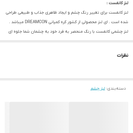
لنز کانفست :
ویژگی
راحتی / اکسیژن رسانی بالا / تنوع رنگی / بسته
لنز کانفست برای تغییر رنگ چشم و ایجاد ظاهری جذاب و طبیعی طراحی
بندی بهداشتی / دوام بالا / دارای مجوز
شده است . ای لنز محصولی از کشور کره کمپانی DREAMCON میباشد .
لنز چشمی کانفست با رنگ منحصر به فرد خود به چشمان شما جلوه ای
خاص و زیبا میبخشد و با وجود 30 نوع طیف رنگی مختلف برای هر
سلیقه ای مناسب است .
نظرات
از ویژگی های این لنز مقاومت بالا / رطوبت 40 درصدی و ابرسانی بالا و
بدون ایجاد حس خشکی و خستگی در چشم مناسب استفاده روزانه است
.
دسته‌بندی
:
لنز چشم