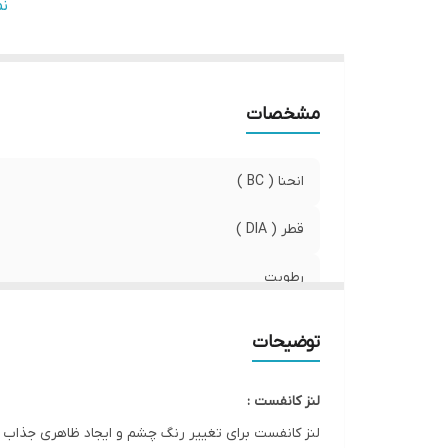
صا
ن
وی
مشخصات
انحنا ( BC )
قطر ( DIA )
رطوبت
کشور سازنده
توضیحات
صادرکننده مجوز
لنز کانفست :
ویژگی
لنز کانفست برای تغییر رنگ چشم و ایجاد ظاهری جذاب و طبیعی ط