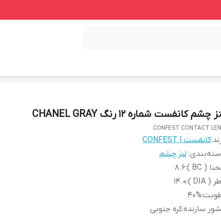
ز چشم کانفست شماره 12 رنگ CHANEL GRAY
CONFEST CONTACT LE
ند:
کانفست | CONFEST
ته‌بندی
:
لنز چشم
نا ( BC )
:
8.6
 ( DIA )
:
14.0
طوبت
:
40%
ور سازنده
:
کره جنوبی