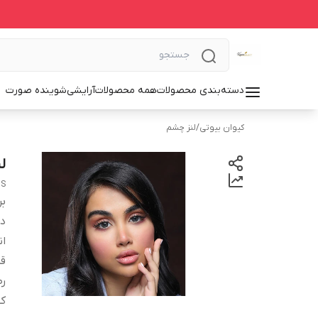
دسته‌بندی محصولات
همه محصولات
آرایشی
شوینده صورت
کیوان بیوتی
/
لنز چشم
لن
NS
بر
دس
انح
قطر
ر
کش