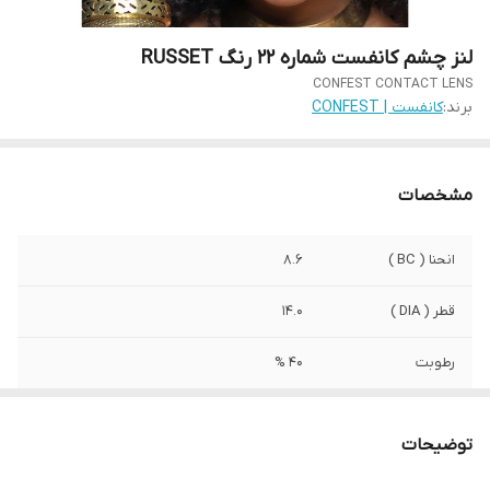
لنز چشم کانفست شماره 22 رنگ RUSSET
CONFEST CONTACT LENS
برند:
کانفست | CONFEST
مشخصات
انحنا ( BC )
8.6
قطر ( DIA )
14.0
رطوبت
40 %
صادرکننده مجوز
وزارت بهداشت ایران
توضیحات
ویژگی
راحتی / اکسیژن رسانی بالا / تنوع رنگی / بسته
بندی بهداشتی / دوام بالا / دارای مجوز