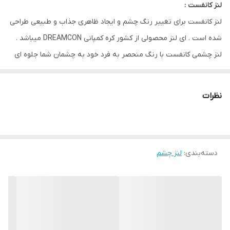
لنز کانفست :
لنز کانفست برای تغییر رنگ چشم و ایجاد ظاهری جذاب و طبیعی طراحی
کشور سازنده
کره جنوبی
شده است . ای لنز محصولی از کشور کره کمپانی DREAMCON میباشد .
لنز چشمی کانفست با رنگ منحصر به فرد خود به چشمان شما جلوه ای
خاص و زیبا میبخشد و با وجود 30 نوع طیف رنگی مختلف برای هر
سلیقه ای مناسب است .
نظرات
از ویژگی های این لنز مقاومت بالا / رطوبت 40 درصدی و ابرسانی بالا و
بدون ایجاد حس خشکی و خستگی در چشم مناسب استفاده روزانه است
.
دسته‌بندی
:
لنز چشم