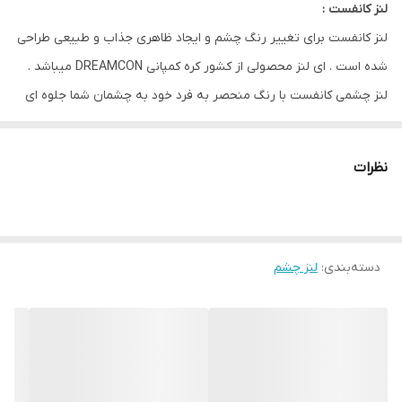
لنز کانفست :
لنز کانفست برای تغییر رنگ چشم و ایجاد ظاهری جذاب و طبیعی طراحی
صادرکننده مجوز
وزارت بهداشت ایران
شده است . ای لنز محصولی از کشور کره کمپانی DREAMCON میباشد .
لنز چشمی کانفست با رنگ منحصر به فرد خود به چشمان شما جلوه ای
خاص و زیبا میبخشد و با وجود 30 نوع طیف رنگی مختلف برای هر
سلیقه ای مناسب است .
نظرات
از ویژگی های این لنز مقاومت بالا / رطوبت 40 درصدی و ابرسانی بالا و
بدون ایجاد حس خشکی و خستگی در چشم مناسب استفاده روزانه است
.
دسته‌بندی
:
لنز چشم