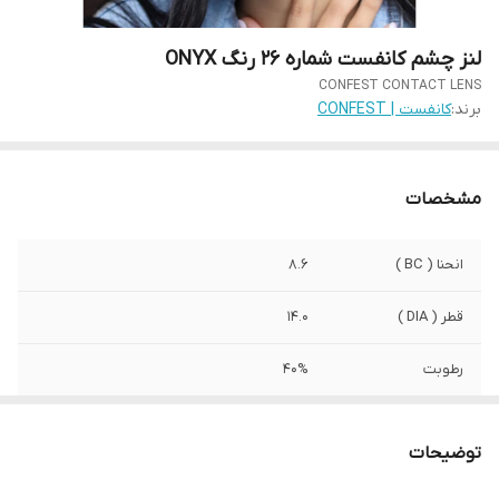
لنز چشم کانفست شماره 26 رنگ ONYX
CONFEST CONTACT LENS
برند:
کانفست | CONFEST
مشخصات
انحنا ( BC )
8.6
قطر ( DIA )
14.0
رطوبت
40%
کشور سازنده
کره جنوبی
توضیحات
ویژگی
راحتی / اکسیژن رسانی بالا / تنوع رنگی / بسته
بندی بهداشتی / دوام بالا / دارای مجوز