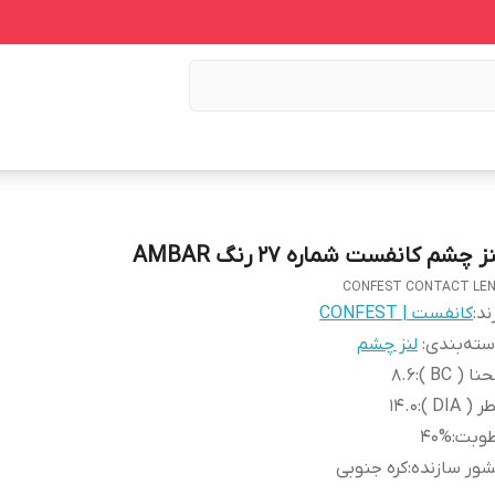
ز چشم کانفست شماره 27 رنگ AMBAR
CONFEST CONTACT LE
ند:
کانفست | CONFEST
ته‌بندی
:
لنز چشم
نا ( BC )
:
8.6
 ( DIA )
:
14.0
طوبت
:
40%
ور سازنده
:
کره جنوبی