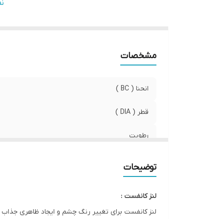
صا
ن
وی
مشخصات
انحنا ( BC )
قطر ( DIA )
رطوبت
کشور سازنده
توضیحات
صادرکننده مجوز
لنز کانفست :
ویژگی
لنز کانفست برای تغییر رنگ چشم و ایجاد ظاهری جذاب و طبیعی ط