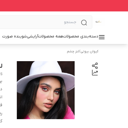
دسته‌بندی محصولات
همه محصولات
آرایشی
شوینده صورت
کیوان بیوتی
/
لنز چشم
لن
NS
بر
دس
انح
قطر
ر
کش