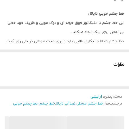
خط چشم مویی دایانا :
این خط چشم با اپلیکاتور فوق حرفه ای و نوک مویی و ظریف خود خطی
بی نقص روی پلک ایجاد میکند .
خط چشم دایانا ماندگاری بالایی دارد و برای مدت طولانی در طی روز ثابت
میماند .
در دو رنگ مشکی و آبی کاربنی دارای پیگمنت بالا و فاقد تست حیوانی
نظرات
میباشد .
بدون ایجاد حساسیت یا التهاب در پوست ناحیه چشم .
دسته‌بندی
:
آرایشی
برچسب‌ها :
خط چشم مشکی
،
ضدآب
،
دایانا
،
خط چشم
،
خط چشم مویی