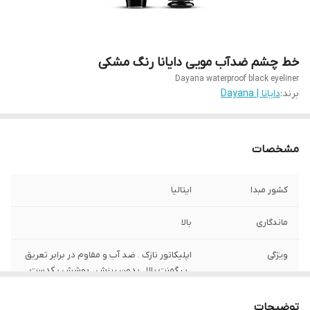
خط چشم ضدآب مویی دایانا رنگ مشکی
Dayana waterproof black eyeliner
برند:
دایانا | Dayana
مشخصات
کشور مبدا
ایتالیا
ماندگاری
بالا
ویژگی
اپلیکاتور نازک . ضد آب و مقاوم در برابر تعریق
. پیگمنت بالا . بدون ریزش . پوشش یکدست
توضیحات