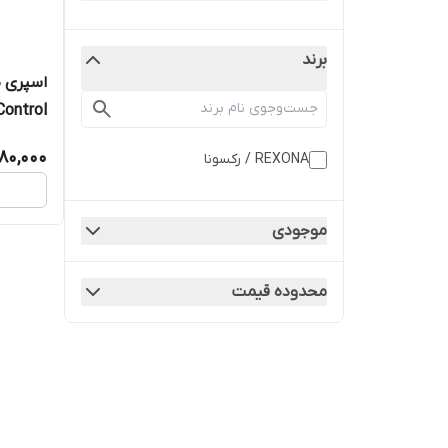
برند
اسپری ض
Control
80,000
REXONA / رکسونا
موجودی
محدوده قیمت