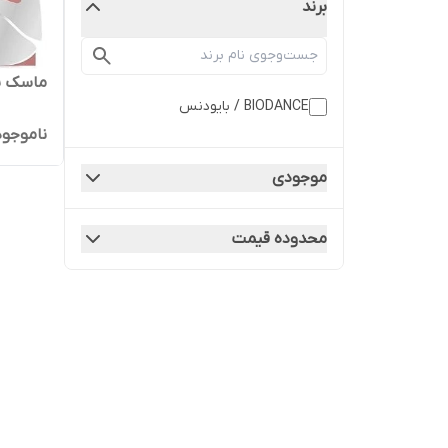
برند
ماسک ب
BIODANCE / بایودنس
ناموجود
موجودی
محدوده قیمت