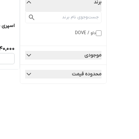
برند
اسپری ضد
داو / DOVE
40,000
موجودی
محدوده قیمت