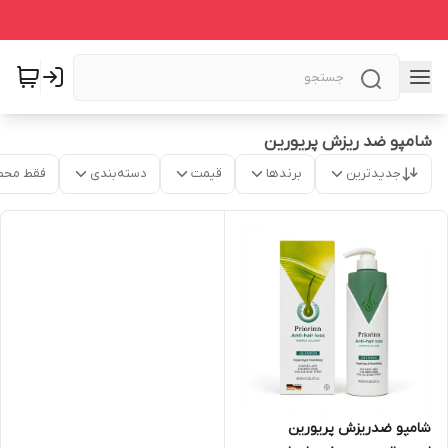
شامپو ضد ریزش پریورین
جدیدترین
برندها
قیمت
دسته‌بندی
فقط محص
شامپو ضدریزش پریورین