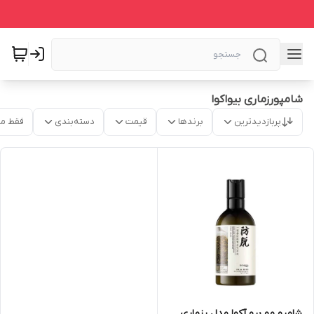
شامپورزماری بیواکوا
پربازدیدترین
برندها
قیمت
دسته‌بندی
فقط م
شامپو مو بیو آکوا مدل رزماری