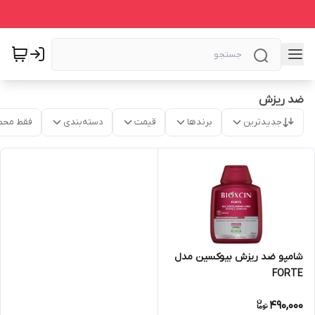
ضد ریزش
جدیدترین
برندها
قیمت
دسته‌بندی
فقط محص
شامپو ضد ریزش بیوکسین مدل
FORTE
490,000