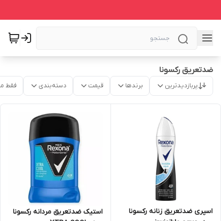
ضدتعریق رکسونا
پربازدیدترین
برندها
قیمت
دسته‌بندی
فقط م
اسپری ضدتعریق زنانه رکسونا
استیک ضدتعریق مردانه رکسونا