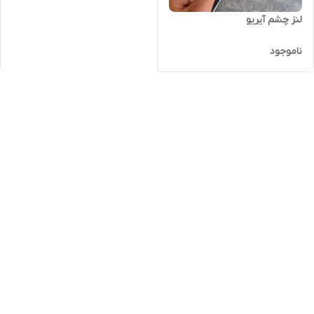
لنز چشم آیریو
ناموجود